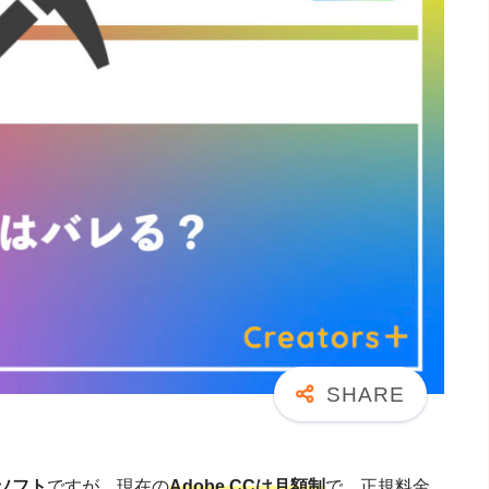
）ソフト
ですが、現在の
Adobe CCは月額制
で、正規料金