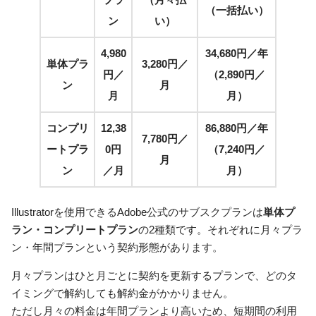
（一括払い）
ン
い）
4,980
34,680円／年
単体プラ
3,280円／
円／
（2,890円／
ン
月
月
月）
コンプリ
12,38
86,880円／年
7,780円／
ートプラ
0円
（7,240円／
月
ン
／月
月）
Illustratorを使用できるAdobe公式のサブスクプランは
単体プ
ラン・コンプリートプラン
の2種類です。それぞれに月々プラ
ン・年間プランという契約形態があります。
月々プランはひと月ごとに契約を更新するプランで、どのタ
イミングで解約しても解約金がかかりません。
ただし月々の料金は年間プランより高いため、短期間の利用