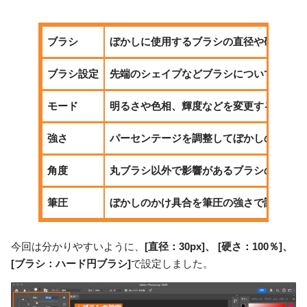
ブラシ
ぼかしに使用するブラシの直径や硬さ、種
ブラシ設定
先端のシェイプなどブラシについてさらに
モード
明るさや色相、輝度などを変更する。
強さ
パーセンテージを調整してぼかしの強さを
角度
丸ブラシ以外で影響があるブラシの角度を
筆圧
ぼかしのかけ具合を筆圧の強さで調整する
今回は分かりやすいように、
[直径：30px]、 [硬さ：100％]、
[ブラシ：ハード円ブラシ]
で設定しました。